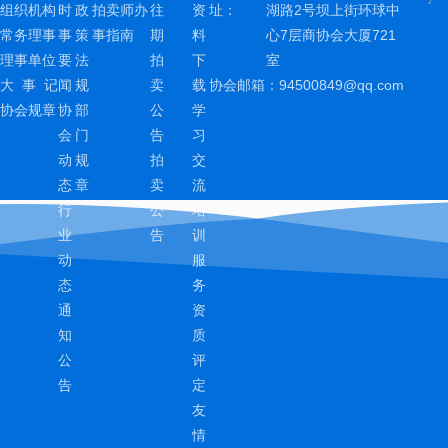
组织机构
时
政
拍卖师办
往
资
址：
湖路2号坝上街环球中
常务理事
事
策
事指南
期
料
心7层商协会大厦721
理事单位
要
法
拍
下
室
大 事 记
闻
规
卖
载
协会邮箱：
94500849@qq.com
协会规章
协
部
公
学
会
门
告
习
动
规
拍
交
态
章
卖
流
行
公
培
业
告
训
动
服
态
务
通
资
知
质
公
评
告
定
友
情