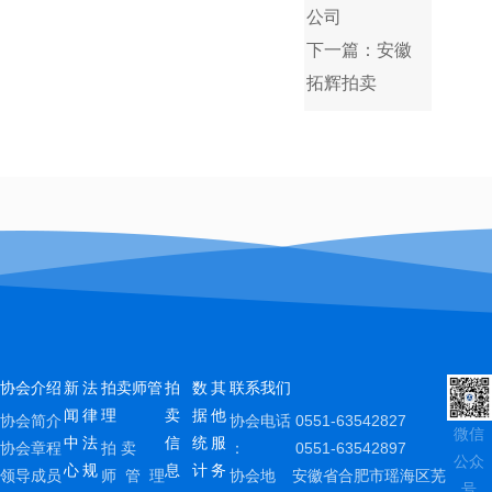
公司
下一篇：安徽
拓辉拍卖
协会介绍
新
法
拍卖师管
拍
数
其
联系我们
闻
律
理
卖
据
他
协会简介
协会电话
0551-63542827
微信
中
法
信
统
服
协会章程
拍 卖
：
0551-63542897
公众
心
规
息
计
务
领导成员
师 管 理
协会地
安徽省合肥市瑶海区芜
号