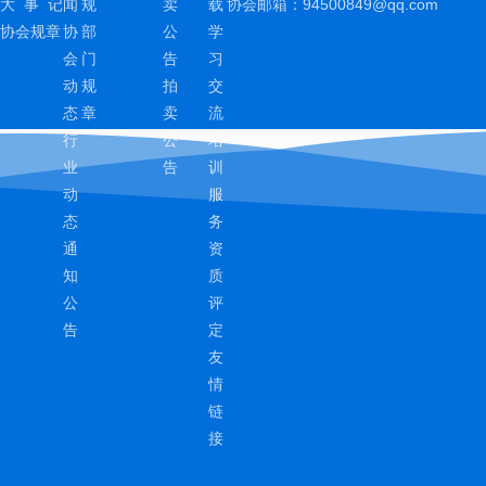
大 事 记
闻
规
卖
载
协会邮箱：
94500849@qq.com
协会规章
协
部
公
学
会
门
告
习
动
规
拍
交
态
章
卖
流
行
公
培
业
告
训
动
服
态
务
通
资
知
质
公
评
告
定
友
情
链
接