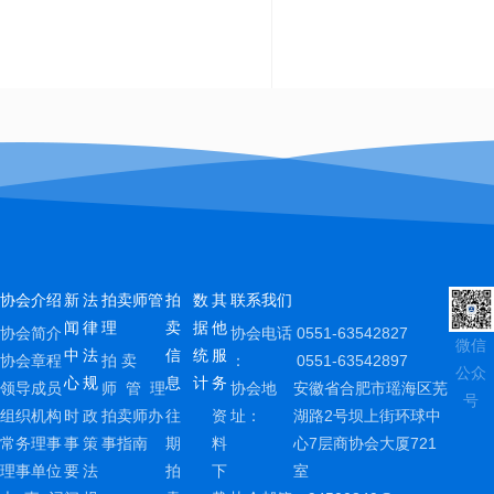
协会介绍
新
法
拍卖师管
拍
数
其
联系我们
闻
律
理
卖
据
他
协会简介
协会电话
0551-63542827
微信
中
法
信
统
服
协会章程
拍 卖
：
0551-63542897
公众
心
规
息
计
务
领导成员
师 管 理
协会地
安徽省合肥市瑶海区芜
号
组织机构
时
政
拍卖师办
往
资
址：
湖路2号坝上街环球中
常务理事
事
策
事指南
期
料
心7层商协会大厦721
理事单位
要
法
拍
下
室