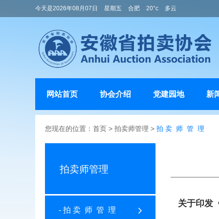
今天是2026年08月07日
星期五
合肥
20°c
多云
网站首页
协会介绍
党建园地
新
您现在的位置：
首页
>
拍卖师管理
>
拍 卖 师 管 理
拍卖师管理
关于印发
- 拍 卖 师 管 理