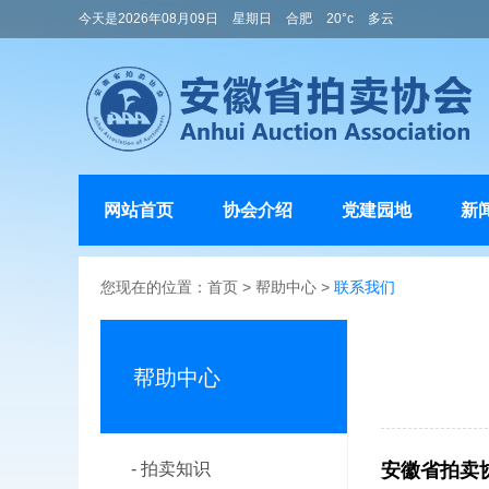
今天是2026年08月09日
星期日
合肥
20°c
多云
网站首页
协会介绍
党建园地
新
您现在的位置：
首页
>
帮助中心
>
联系我们
帮助中心
- 拍卖知识
安徽省拍卖