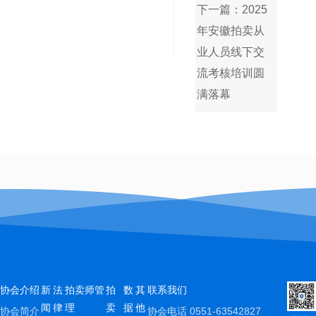
下一篇：2025
年安徽拍卖从
业人员线下交
流考核培训圆
满落幕
协会介绍
新
法
拍卖师管
拍
数
其
联系我们
闻
律
理
卖
据
他
协会简介
协会电话
0551-63542827