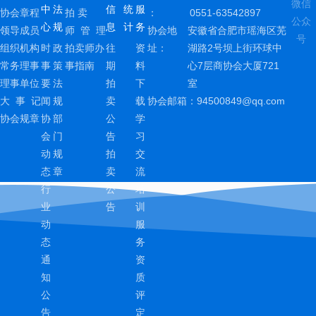
微信
中
法
信
统
服
协会章程
拍 卖
：
0551-63542897
公众
心
规
息
计
务
领导成员
师 管 理
协会地
安徽省合肥市瑶海区芜
号
组织机构
时
政
拍卖师办
往
资
址：
湖路2号坝上街环球中
常务理事
事
策
事指南
期
料
心7层商协会大厦721
理事单位
要
法
拍
下
室
大 事 记
闻
规
卖
载
协会邮箱：
94500849@qq.com
协会规章
协
部
公
学
会
门
告
习
动
规
拍
交
态
章
卖
流
行
公
培
业
告
训
动
服
态
务
通
资
知
质
公
评
告
定