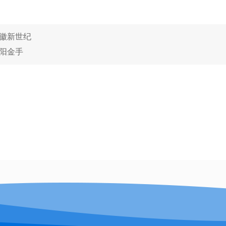
徽新世纪
阳金手