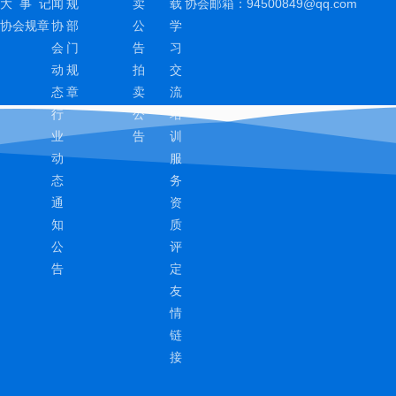
大 事 记
闻
规
卖
载
协会邮箱：
94500849@qq.com
协会规章
协
部
公
学
会
门
告
习
动
规
拍
交
态
章
卖
流
行
公
培
业
告
训
动
服
态
务
通
资
知
质
公
评
告
定
友
情
链
接