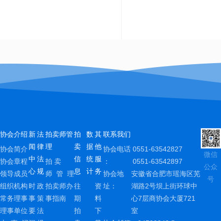
协会介绍
新
法
拍卖师管
拍
数
其
联系我们
闻
律
理
卖
据
他
协会简介
协会电话
0551-63542827
微信
中
法
信
统
服
协会章程
拍 卖
：
0551-63542897
公众
心
规
息
计
务
领导成员
师 管 理
协会地
安徽省合肥市瑶海区芜
号
组织机构
时
政
拍卖师办
往
资
址：
湖路2号坝上街环球中
常务理事
事
策
事指南
期
料
心7层商协会大厦721
理事单位
要
法
拍
下
室