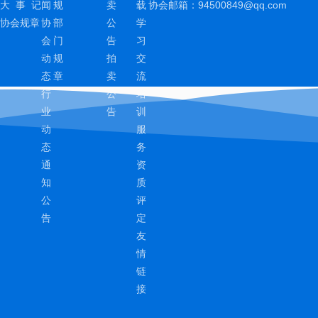
大 事 记
闻
规
卖
载
协会邮箱：
94500849@qq.com
协会规章
协
部
公
学
会
门
告
习
动
规
拍
交
态
章
卖
流
行
公
培
业
告
训
动
服
态
务
通
资
知
质
公
评
告
定
友
情
链
接