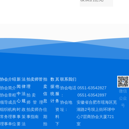
协会介绍
新
法
拍卖师管
拍
数
其
联系我们
闻
律
理
卖
据
他
协会简介
协会电话
0551-63542827
微信
中
法
信
统
服
协会章程
拍 卖
：
0551-63542897
公众
心
规
息
计
务
领导成员
师 管 理
协会地
安徽省合肥市瑶海区芜
号
组织机构
时
政
拍卖师办
往
资
址：
湖路2号坝上街环球中
常务理事
事
策
事指南
期
料
心7层商协会大厦721
理事单位
要
法
拍
下
室