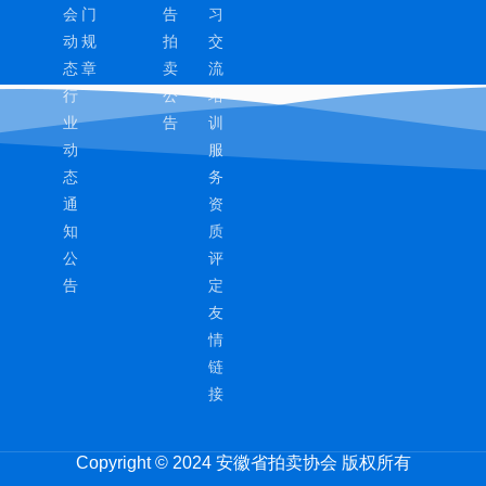
会
门
告
习
动
规
拍
交
态
章
卖
流
行
公
培
业
告
训
动
服
态
务
通
资
知
质
公
评
告
定
友
情
链
接
Copyright © 2024 安徽省拍卖协会 版权所有