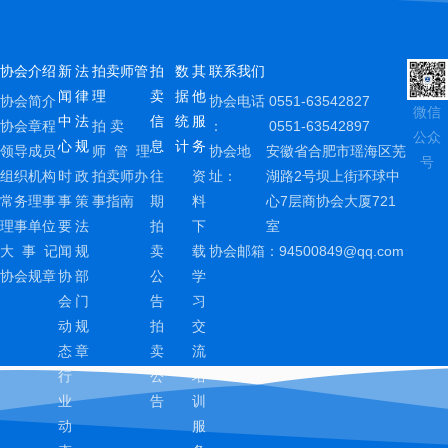
协会介绍
新
法
拍卖师管
拍
数
其
联系我们
闻
律
理
卖
据
他
协会简介
协会电话
0551-63542827
微信
中
法
信
统
服
协会章程
拍 卖
：
0551-63542897
公众
心
规
息
计
务
领导成员
师 管 理
协会地
安徽省合肥市瑶海区芜
号
组织机构
时
政
拍卖师办
往
资
址：
湖路2号坝上街环球中
常务理事
事
策
事指南
期
料
心7层商协会大厦721
理事单位
要
法
拍
下
室
大 事 记
闻
规
卖
载
协会邮箱：
94500849@qq.com
协会规章
协
部
公
学
会
门
告
习
动
规
拍
交
态
章
卖
流
行
公
培
业
告
训
动
服